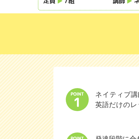
定員
7組
講師
ネイティブ講
英語だけのレ
発達段階に合