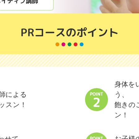
ネイティブ講師
PRコースのポイント
身体を
師による
う、
ッスン！
飽きの
ン！
わせて
お子様