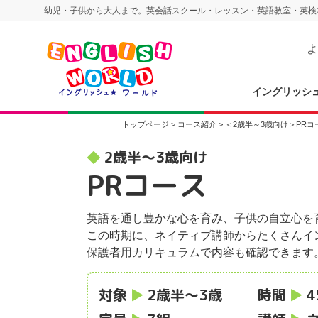
幼児・子供から大人まで。英会話スクール・レッスン・英語教室・英検
よ
イングリッシ
トップページ
>
コース紹介
>
＜2歳半～3歳向け＞PRコ
2歳半〜3歳向け
PRコース
英語を通し豊かな心を育み、子供の自立心を
この時期に、ネイティブ講師からたくさんイ
保護者用カリキュラムで内容も確認できます
対象
2歳半〜3歳
時間
4