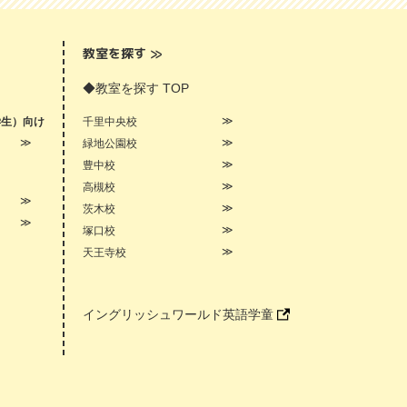
教室を探す
≫
◆教室を探す TOP
学生）向け
千里中央校
緑地公園校
豊中校
高槻校
茨木校
塚口校
天王寺校
イングリッシュワールド英語学童