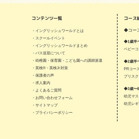
コンテンツ一覧
コース
◆コース
・イングリッシュワールドとは
・スクールイベント
◆1歳半
・イングリッシュワールドまとめ
ベビーコ
・バス送迎について
・幼稚園・保育園・こども園への講師派遣
◆2歳半
・英検®・英検Jr.対策
PRコー
・保護者の声
プリスク
・求人案内
◆3歳〜
・よくあるご質問
幼児マス
・お問い合わせフォーム
幼児レギ
・サイトマップ
・プライバシーポリシー