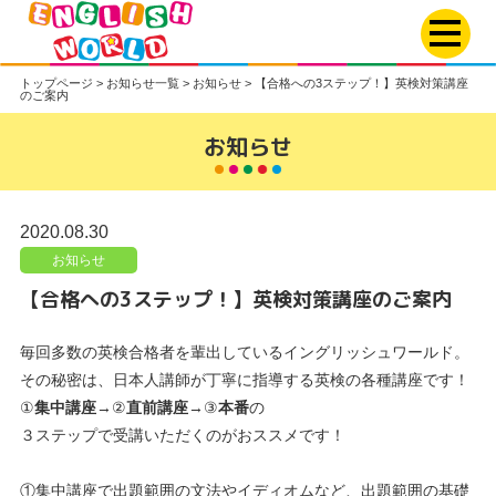
トップページ
>
お知らせ一覧
>
お知らせ
>
【合格への3ステップ！】英検対策講座
のご案内
お知らせ
2020.08.30
お知らせ
【合格への3ステップ！】英検対策講座のご案内
毎回多数の英検合格者を輩出しているイングリッシュワールド。
その秘密は、日本人講師が丁寧に指導する英検の各種講座です！
①
集中講座
→②
直前講座
→③
本番
の
３ステップで受講いただくのがおススメです！
①集中講座で出題範囲の文法やイディオムなど、出題範囲の基礎