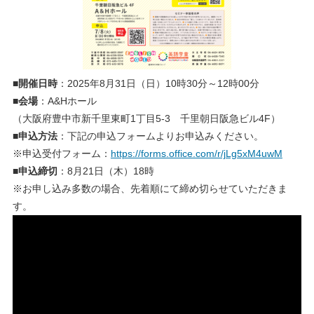
■
開催日時
：2025年8月31日（日）10時30分～12時00分
■
会場
：A&Hホール
（大阪府豊中市新千里東町1丁目5-3 千里朝日阪急ビル4F）
■
申込方法
：下記の申込フォームよりお申込みください。
※申込受付フォーム：
https://forms.office.com/r/jLg5xM4uwM
■
申込締切
：8月21日（木）18時
※お申し込み多数の場合、先着順にて締め切らせていただきま
す。