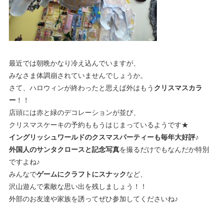
最近では朝晩かなり冷え込んでいますが、
みなさま体調崩されていませんでしょうか。
さて、ハロウィンが終わったと思えば外はもう
クリスマスカラ
ー
！！
店頭には赤と緑のデコレーションが並び、
クリスマスケーキの予約ももうはじまっているようです★
イングリッシュワールドのクスマスパーティーも毎年大好評♪
外国人のサンタクロースと記念写真
を撮るだけでもなんだか特別
ですよね♪
みんなで
ゲームにクラフトにスナック
など、
沢山遊んで素敵な思い出を残しましょう！！
外部のお友達や家族を誘ってぜひ参加してくださいね♪