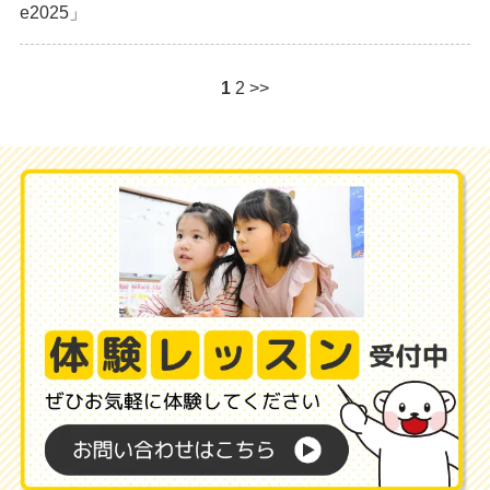
e2025」
1
2
>>