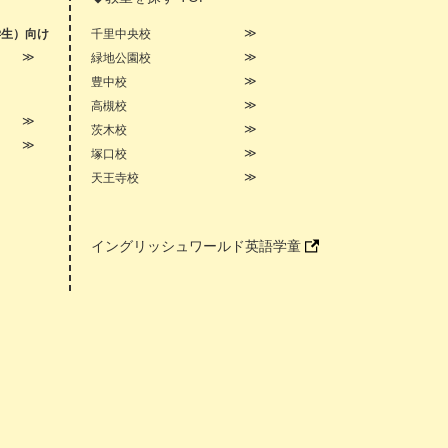
学生）向け
千里中央校
緑地公園校
豊中校
高槻校
茨木校
塚口校
天王寺校
イングリッシュワールド英語学童