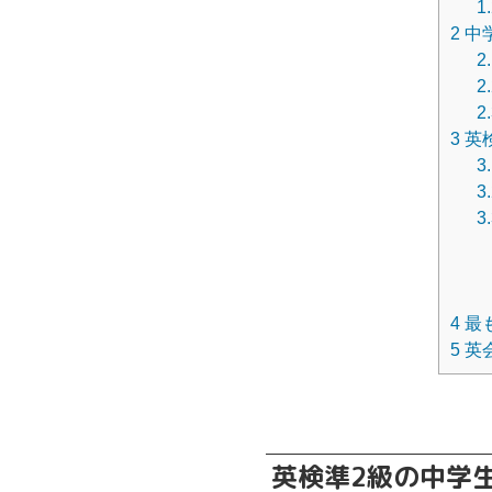
1
2
中
2
2
2
3
英
3
3
3
4
最
5
英
英検準2級の中学