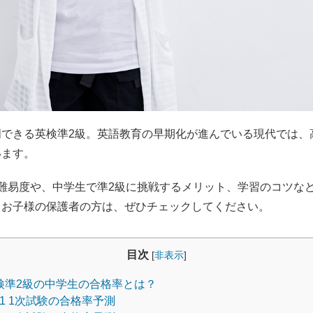
明できる英検準2級。英語教育の早期化が進んでいる現代では、
います。
難易度や、中学生で準2級に挑戦するメリット、学習のコツな
るお子様の保護者の方は、ぜひチェックしてください。
目次
[
非表示
]
検準2級の中学生の合格率とは？
.1
1次試験の合格率予測