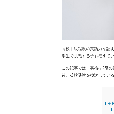
高校中級程度の英語力を証
学生で挑戦する子も増えて
この記事では、英検準2級の
後、英検受験を検討してい
1
英
1